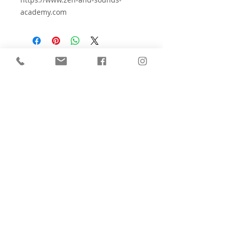
academy.com
⚠️
Check the contraindications for
sound therapy